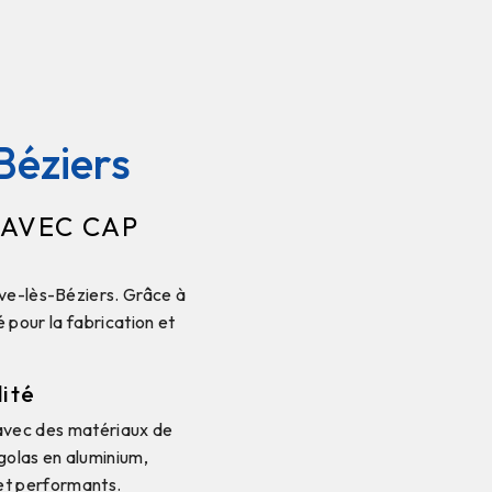
Béziers
 AVEC CAP
uve-lès-Béziers. Grâce à
 pour la fabrication et
lité
 avec des matériaux de
golas en aluminium,
 et performants.