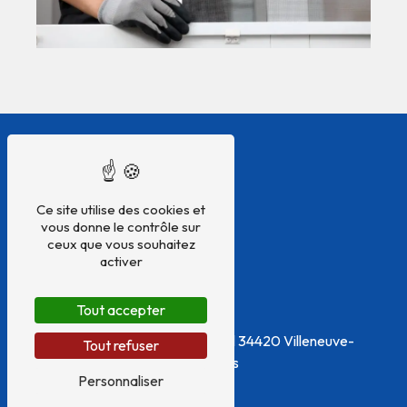
Ce site utilise des cookies et
vous donne le contrôle sur
ceux que vous souhaitez
activer
Tout accepter
Adresse
54 Boulevard Frédéric Mistral
34420 Villeneuve-
Tout refuser
lès-Béziers
Personnaliser