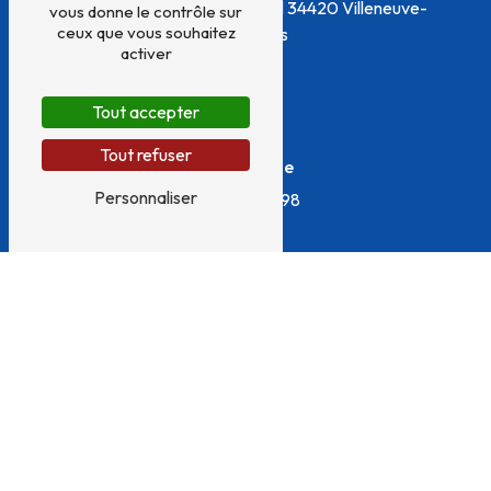
54 Boulevard Frédéric Mistral
34420 Villeneuve-
vous donne le contrôle sur
ceux que vous souhaitez
lès-Béziers
activer
Tout accepter
Tout refuser
Téléphone
Personnaliser
04 67 26 12 98
E-mail
capfermeture@orange.fr