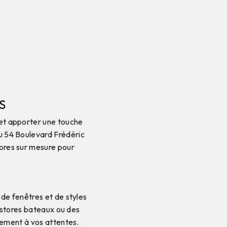
S
s et apporter une touche
au 54 Boulevard Frédéric
tores sur mesure pour
e fenêtres et de styles
 stores bateaux ou des
tement à vos attentes.